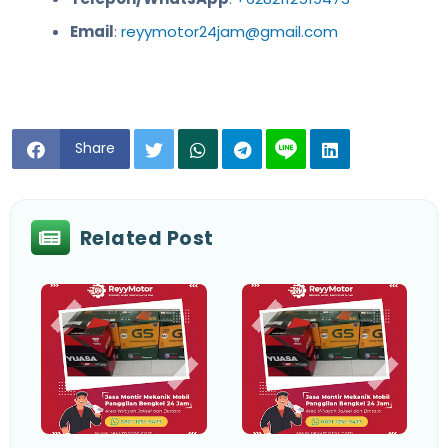
Email
:
reyymotor24jam@gmail.com
Share
Related Post